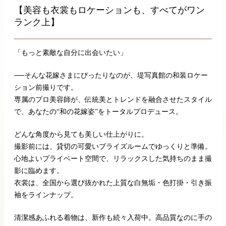
【美容も衣裳もロケーションも、すべてがワン
ランク上】
「もっと素敵な自分に出会いたい」
──そんな花嫁さまにぴったりなのが、堤写真館の和装ロケー
ション前撮りです。
専属のプロ美容師が、伝統美とトレンドを融合させたスタイル
で、あなたの“和の花嫁姿”をトータルプロデュース。
どんな角度から見ても美しい仕上がりに。
撮影前には、貸切の可愛いブライズルームでゆっくりと準備。
心地よいプライベート空間で、リラックスした気持ちのまま撮
影に臨めます。
衣裳は、全国から選び抜かれた上質な白無垢・色打掛・引き振
袖をラインナップ。
清潔感あふれる着物は、新作も続々入荷中。高品質なのに手の