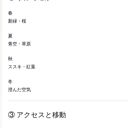
春
新緑・桜
夏
青空・草原
秋
ススキ・紅葉
冬
澄んだ空気
③ アクセスと移動